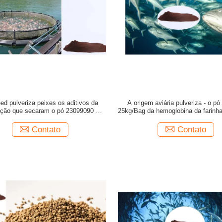
ed pulveriza peixes os aditivos da
A origem aviária pulveriza - o p
ação que secaram o pó 23099090 da
25kg/Bag da hemoglobina da farinha
hemoglobina da galinha
Contato
Contato