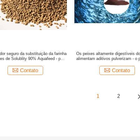
dor seguro da substituição da farinha
Os peixes altamente digestíveis d
xes de Solublity 90% Aquafeed - pó
alimentam aditivos pulverizam - o
secado do glóbulo
da hemoglobina
Contato
Contato
1
2