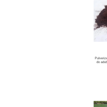
Pulveriz
do adu