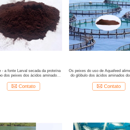
e - a fonte Larval secada da proteína
Os peixes do uso de Aquafeed alim
bo dos peixes dos ácidos aminados
do glóbulo dos ácidos aminados do
pulveriza 23099090
Contato
Contato