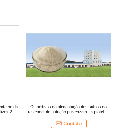
roteína do
Os aditivos da alimentação dos suínos do
tivos 25kg
realçador da nutrição pulverizam - a proteína
secada 25kg/Bag do plasma
Contato