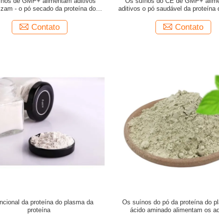
ínos de GMP+ alimentam aditivos
Os suínos do CE de GMP+ alim
izam - o pó secado da proteína do
aditivos o pó saudável da proteína
plasma
de sangue da galinha
Contato
Contato
ncional da proteína do plasma da
Os suínos do pó da proteína do p
proteína
ácido aminado alimentam os ad
25kg/Bag