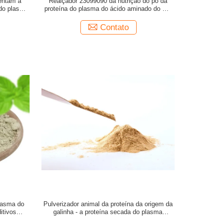
entam a
Realçador 23099090 da nutrição do pó da
 do plasma
proteína do plasma do ácido aminado do CE
de GMP+
Contato
lasma do
Pulverizador animal da proteína da origem da
itivos
galinha - a proteína secada do plasma
pulveriza a solubilidade de 75%