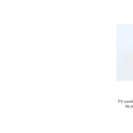
Pó saud
da p