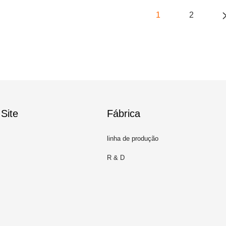
1
2
Site
Fábrica
linha de produção
R & D