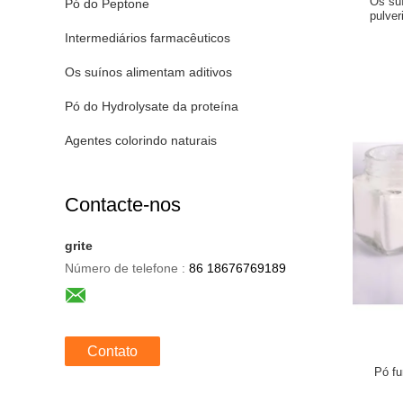
Os su
Pó do Peptone
pulver
Intermediários farmacêuticos
Os suínos alimentam aditivos
Pó do Hydrolysate da proteína
Agentes colorindo naturais
Contacte-nos
grite
Número de telefone :
86 18676769189
Contato
Pó fu