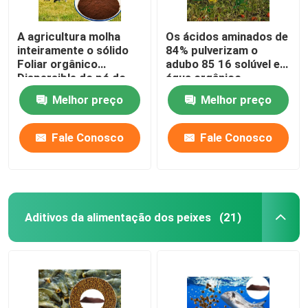
A agricultura molha
Os ácidos aminados de
inteiramente o sólido
84% pulverizam o
Foliar orgânico
adubo 85 16 solúvel em
Dispersible do pó do
água orgânico
adubo do ácido
Melhor preço
Melhor preço
aminado
Fale Conosco
Fale Conosco
Aditivos da alimentação dos peixes
(21)