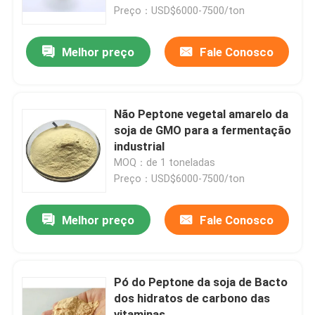
Preço：USD$6000-7500/ton
Excursão da fábrica
Melhor preço
Fale Conosco
Controle da qualidade
Não Peptone vegetal amarelo da
Contacte-nos
soja de GMO para a fermentação
industrial
MOQ：de 1 toneladas
Peça umas citações
Preço：USD$6000-7500/ton
Pó do adubo orgânico
Melhor preço
Fale Conosco
Pó do adubo vegetal
Pó do Peptone da soja de Bacto
dos hidratos de carbono das
Pó do adubo do ácido aminado
vitaminas