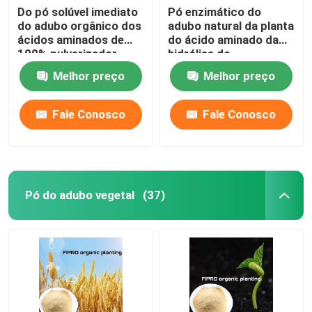
Do pó solúvel imediato
Pó enzimático do
do adubo orgânico dos
adubo natural da planta
ácidos aminados de
do ácido aminado da
100% pulverizador
hidrólise do
Foliar
desperdício 100% da
Melhor preço
Melhor preço
agricultura
Fale Conosco
Fale Conosco
Pó do adubo vegetal
(37)