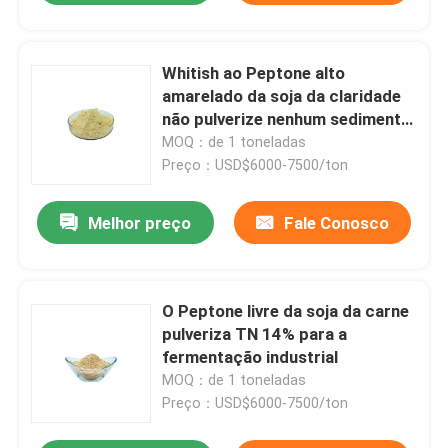
Whitish ao Peptone alto
amarelado da soja da claridade
não pulverize nenhum sedimento
visível
MOQ：de 1 toneladas
Preço：USD$6000-7500/ton
Melhor preço
Fale Conosco
O Peptone livre da soja da carne
pulveriza TN 14% para a
fermentação industrial
MOQ：de 1 toneladas
Preço：USD$6000-7500/ton