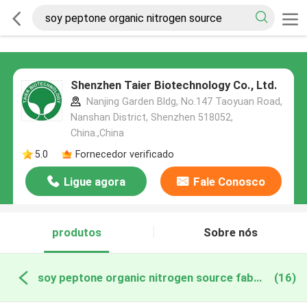
Shenzhen Taier Biotechnology Co., Ltd.
Nanjing Garden Bldg, No.147 Taoyuan Road,
Nanshan District, Shenzhen 518052,
China.,China
5.0
Fornecedor verificado
Ligue agora
Fale Conosco
produtos
Sobre nós
soy peptone organic nitrogen source fabricação online
(16)