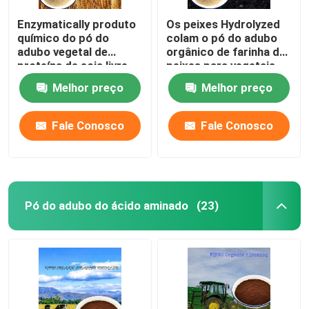
Enzymatically produto
Os peixes Hydrolyzed
químico do pó do
colam o pó do adubo
adubo vegetal de
orgânico de farinha de
proteína de soja livre
peixes para vegetais
Melhor preço
Melhor preço
Fale Conosco
Fale Conosco
Pó do adubo do ácido aminado
(23)