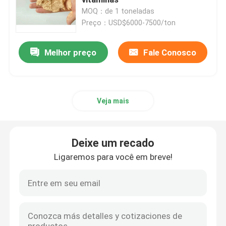
MOQ：de 1 toneladas
Preço：USD$6000-7500/ton
Aditivos da alimentação dos peixes
Melhor preço
Fale Conosco
Pó do ferro do Heme
Aditivos da alimentação das aves domésticas
Veja mais
Refeição de sangue das aves domésticas
Deixe um recado
Pó do Peptone
Ligaremos para você em breve!
Intermediários farmacêuticos
Os suínos alimentam aditivos