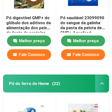
Pó digestível GMP+ do
Pó saudável 23099090
glóbulo dos aditivos da
do sangue da galinha
alimentação dos peixes
da pasta da pelota de
da fonte da proteína
GMP+ Aquafeed
Melhor preço
Melhor preço
Fale Conosco
Fale Conosco
Pó do ferro do Heme
(22)