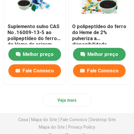
Suplemento suíno CAS
O polipeptídeo do ferro
No .16009-13-5 ao
do Heme de 2%
polipeptídeo do ferro
pulveriza a
do Heme da origem
disponibilidade
biológica alta nenhum
Melhor preço
Melhor preço
esforço oxidativo
Fale Conosco
Fale Conosco
Veja mais
Casa
Mapa do Site
Fale Conosco
Desktop Site
Mapa do Site
Privacy Policy